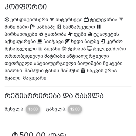
ᲙᲝᲛᲤᲝᲠᲢᲘ
კონდიციონერი
ინტერნეტი
ტელევიზია
მინი ბარი
საშხაპე
სამზარეულო
პირსახოცები
გათბობა
ფენი
ტუალეტის
აქსესუარები
ჩაი/ყავა
ხედი ბაღზე
კერძო
შესასვლელი
აივანი
ტერასა
ტელევიზორი
ორთოპედიული მატრასი
ანტიალერგიული
თეთრეული
ანტიალერგიული ბალიშები
ჩუსტები
საპონი
შამპუნი
ტანის შამპუნი
ნაგვის ურნა
წყალი
მაცივარი
ᲠᲔᲒᲘᲡᲢᲠᲘᲠᲔᲑᲐ ᲓᲐ ᲒᲐᲡᲕᲚᲐ
შესვლა:
გასვლა:
15:00
12:00
500.00