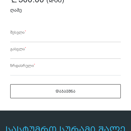
(ᲓᲐᲜ)
ღამე
*
შესვლა
*
გასვლა
*
ზრდასრული
ᲓᲐᲯᲐᲕᲨᲜᲐ
ᲡᲐᲡᲢᲣᲛᲠᲝ ᲡᲣᲠᲐᲛᲘ ᲨᲐᲚᲔ