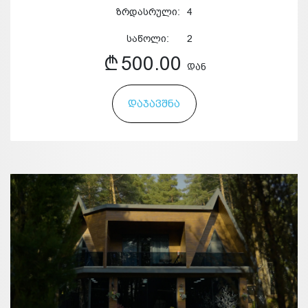
ზრდასრული:
4
საწოლი:
2
500.00
ᲓᲐᲜ
ᲓᲐᲯᲐᲕᲨᲜᲐ