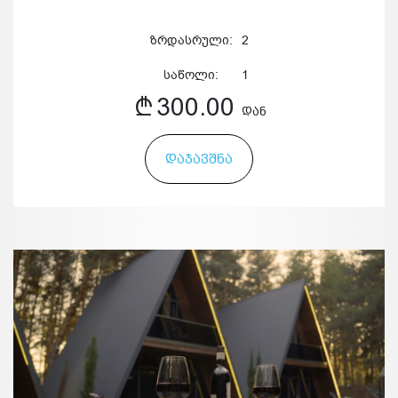
ზრდასრული:
2
საწოლი:
1
300.00
ᲓᲐᲜ
ᲓᲐᲯᲐᲕᲨᲜᲐ