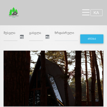
×
KA
შესვლა
გასვლა
ზრდასრული
ᲫᲘᲔᲑᲐ