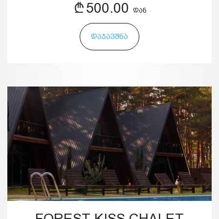
500.00
ᲓᲐᲜ
ᲓᲐᲯᲐᲕᲨᲜᲐ
FOREST KISS CHALET