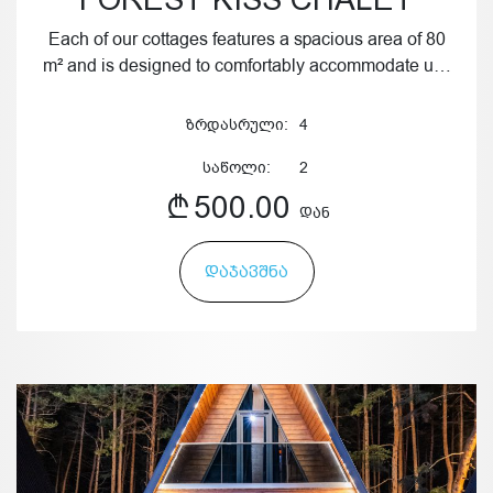
Each of our cottages features a spacious area of 80
m² and is designed to comfortably accommodate u…
ზრდასრული:
4
საწოლი:
2
500.00
ᲓᲐᲜ
ᲓᲐᲯᲐᲕᲨᲜᲐ