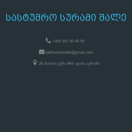
ᲡᲐᲡᲢᲣᲛᲠᲝ ᲡᲣᲠᲐᲛᲘ ᲨᲐᲚᲔ
+995 591 50 49 49 :
parkhotelchalet@gmail.com
26 მაისის ქუჩა #49, დაბა სურამი