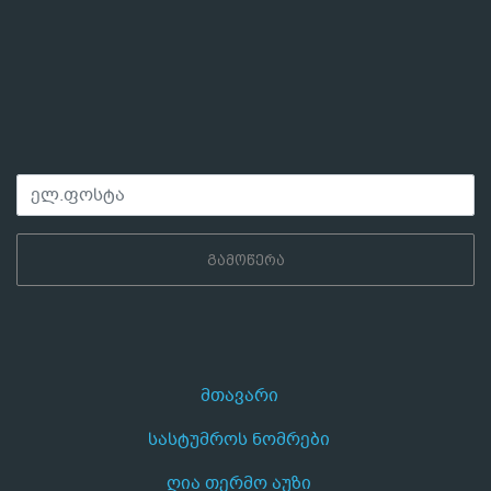
ᲒᲐᲛᲝᲬᲔᲠᲐ
მთავარი
სასტუმროს ნომრები
ღია თერმო აუზი