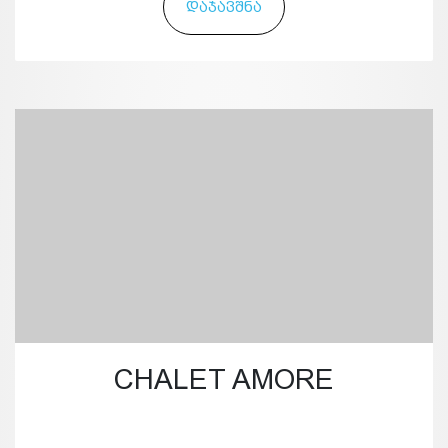
ᲓᲐᲯᲐᲕᲨᲜᲐ
CHALET AMORE