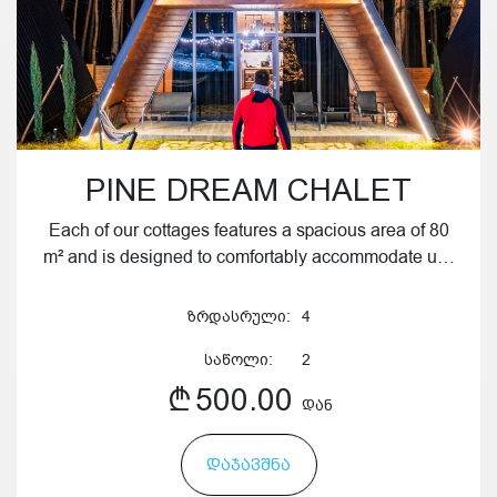
PINE DREAM CHALET
Each of our cottages features a spacious area of 80
m² and is designed to comfortably accommodate u…
ზრდასრული:
4
საწოლი:
2
500.00
ᲓᲐᲜ
ᲓᲐᲯᲐᲕᲨᲜᲐ